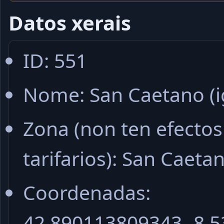
Datos xerais
ID: 551
Nome: San Caetano (i
Zona (non ten efectos
tarifarios): San Caeta
Coordenadas:
42.890113809343,-8.